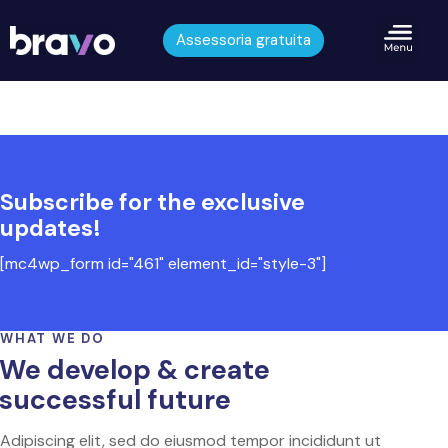
Assessoria gratuita
Subscribe for the exclusive
updates!
[mc4wp_form id="461" element_id="style-3"]
WHAT WE DO
We develop & create
successful future
Adipiscing elit, sed do eiusmod tempor incididunt ut