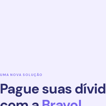
UMA NOVA SOLUÇÃO
Pague suas dívi
com a
Bravo!